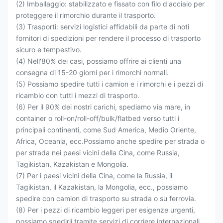
(2) Imballaggio: stabilizzato e fissato con filo d'acciaio per
proteggere il rimorchio durante il trasporto.
(3) Trasporti: servizi logistici affidabili da parte di noti
fornitori di spedizioni per rendere il processo di trasporto
sicuro e tempestivo.
(4) Nell'80% dei casi, possiamo offrire ai clienti una
consegna di 15-20 giorni per i rimorchi normali.
(5) Possiamo spedire tutti i camion e i rimorchi e i pezzi di
ricambio con tutti i mezzi di trasporto.
(6) Per il 90% dei nostri carichi, spediamo via mare, in
container o roll-on/roll-off/bulk/flatbed verso tutti i
principali continenti, come Sud America, Medio Oriente,
Africa, Oceania, ecc.Possiamo anche spedire per strada o
per strada nei paesi vicini della Cina, come Russia,
Tagikistan, Kazakistan e Mongolia.
(7) Per i paesi vicini della Cina, come la Russia, il
Tagikistan, il Kazakistan, la Mongolia, ecc., possiamo
spedire con camion di trasporto su strada o su ferrovia.
(8) Per i pezzi di ricambio leggeri per esigenze urgenti,
possiamo spedirli tramite servizi di corriere internazionali,