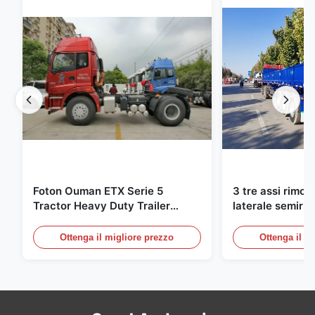
Foton Ouman ETX Serie 5
3 tre assi rimor
Tractor Heavy Duty Trailer
laterale semiri
310HP 4X2 Tractor Unit
camion 40-60 t
13000mm
Ottenga il migliore prezzo
Ottenga il m