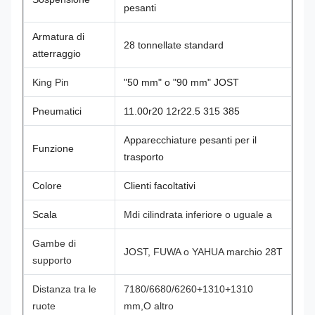
pesanti
Armatura di
28 tonnellate standard
atterraggio
King Pin
"50 mm" o "90 mm" JOST
Pneumatici
11.00r20 12r22.5 315 385
Apparecchiature pesanti per il
Funzione
trasporto
Colore
Clienti facoltativi
Scala
M
di cilindrata inferiore o uguale a
Gambe di
JOST, FUWA o YAHUA marchio 28T
supporto
Distanza tra le
7180/6680/6260+1310+1310
ruote
mm,O altro