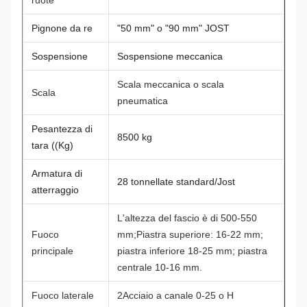
ruote
Pignone da re
"50 mm" o "90 mm" JOST
Sospensione
Sospensione meccanica
Scala meccanica o scala
Scala
pneumatica
Pesantezza di
8500 kg
tara ((Kg)
Armatura di
28 tonnellate standard/Jost
atterraggio
L'altezza del fascio è di 500-550
Fuoco
mm;
Piastra superiore: 16-22 mm;
principale
piastra inferiore 18-25 mm; piastra
centrale 10-16 mm.
Fuoco laterale
2
Acciaio a canale 0-25 o H