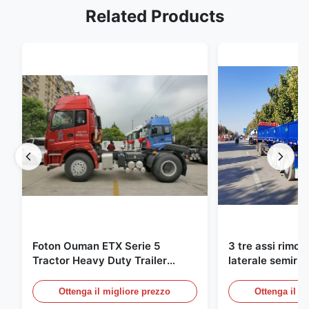
Related Products
Foton Ouman ETX Serie 5
3 tre assi rimor
Tractor Heavy Duty Trailer
laterale semiri
310HP 4X2 Tractor Unit
camion 40-60 t
13000mm
Ottenga il migliore prezzo
Ottenga il m