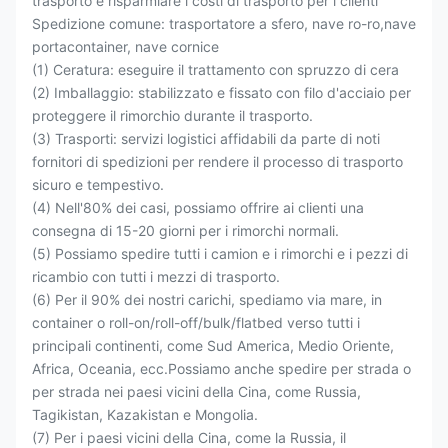
trasporto e risparmiare i costi di trasporto per i clienti
Spedizione comune: trasportatore a sfero, nave ro-ro,nave
portacontainer, nave cornice
(1) Ceratura: eseguire il trattamento con spruzzo di cera
(2) Imballaggio: stabilizzato e fissato con filo d'acciaio per
proteggere il rimorchio durante il trasporto.
(3) Trasporti: servizi logistici affidabili da parte di noti
fornitori di spedizioni per rendere il processo di trasporto
sicuro e tempestivo.
(4) Nell'80% dei casi, possiamo offrire ai clienti una
consegna di 15-20 giorni per i rimorchi normali.
(5) Possiamo spedire tutti i camion e i rimorchi e i pezzi di
ricambio con tutti i mezzi di trasporto.
(6) Per il 90% dei nostri carichi, spediamo via mare, in
container o roll-on/roll-off/bulk/flatbed verso tutti i
principali continenti, come Sud America, Medio Oriente,
Africa, Oceania, ecc.Possiamo anche spedire per strada o
per strada nei paesi vicini della Cina, come Russia,
Tagikistan, Kazakistan e Mongolia.
(7) Per i paesi vicini della Cina, come la Russia, il