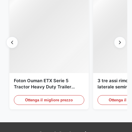
E-mail:
everzhang@pa.ecer.com
whatsapp:
8613755007633
Richiedi Informazioni
Related Products