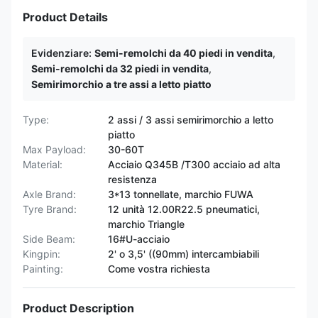
Product Details
Evidenziare:
Semi-remolchi da 40 piedi in vendita
,
Semi-remolchi da 32 piedi in vendita
,
Semirimorchio a tre assi a letto piatto
Type:
2 assi / 3 assi semirimorchio a letto
piatto
Max Payload:
30-60T
Material:
Acciaio Q345B /T300 acciaio ad alta
resistenza
Axle Brand:
3*13 tonnellate, marchio FUWA
Tyre Brand:
12 unità 12.00R22.5 pneumatici,
marchio Triangle
Side Beam:
16#U-acciaio
Kingpin:
2' o 3,5' ((90mm) intercambiabili
Painting:
Come vostra richiesta
Product Description