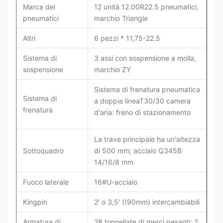
Marca dei
12 unità 12.00R22.5 pneumatici,
pneumatici
marchio Triangle
Altri
6 pezzi * 11,75-22.5
Sistema di
3 assi con sospensione a molla,
sospensione
marchio ZY
Sistema di frenatura pneumatica
Sistema di
a doppia lineaT30/30 camera
frenatura
d'aria: freno di stazionamento
La trave principale ha un'altezza
Sottoquadro
di 500 mm; acciaio Q345B
14/16/8 mm
Fuoco laterale
16#U-acciaio
Kingpin
2' o 3,5' ((90mm) intercambiabili
Armatura di
28 tonnellate di merci pesanti; 2