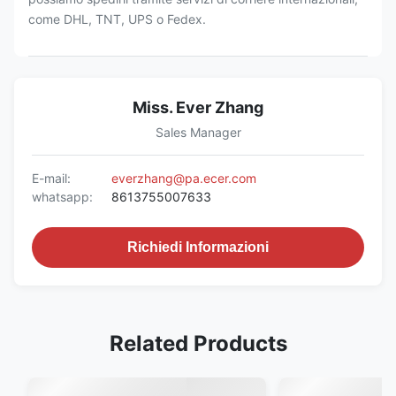
(5) Possiamo spedire tutti i camion e i rimorchi e i pezzi di
ricambio con tutti i mezzi di trasporto.
(6) Per il 90% dei nostri carichi, spediamo via mare, in
container o roll-on/roll-off/bulk/flatbed verso tutti i
principali continenti, come Sud America, Medio Oriente,
Africa, Oceania, ecc.Possiamo anche spedire per strada o
per strada nei paesi vicini della Cina, come Russia,
Tagikistan, Kazakistan e Mongolia.
(7) Per i paesi vicini della Cina, come la Russia, il
Tagikistan, il Kazakistan, la Mongolia, ecc., possiamo
spedire con camion di trasporto su strada o su ferrovia.
(8) Per i pezzi di ricambio leggeri per esigenze urgenti,
possiamo spedirli tramite servizi di corriere internazionali,
come DHL, TNT, UPS o Fedex.
Miss. Ever Zhang
Sales Manager