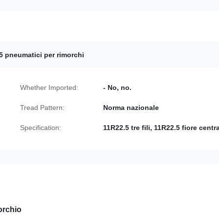
5 pneumatici per rimorchi
Whether Imported:
- No, no.
Tread Pattern:
Norma nazionale
Specification:
11R22.5 tre fili, 11R22.5 fiore centr
orchio