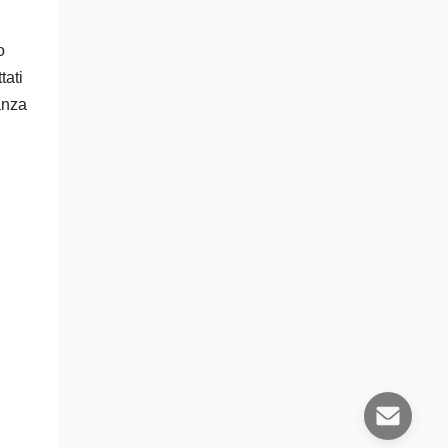
o
tati
anza