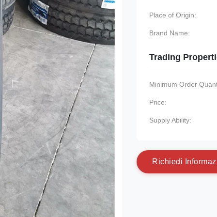
Place of Origin:
Brand Name:
Trading Propert
Minimum Order Quanti
Price:
Supply Ability:
R
i
c
h
i
e
d
i
I
n
f
o
r
m
a
z