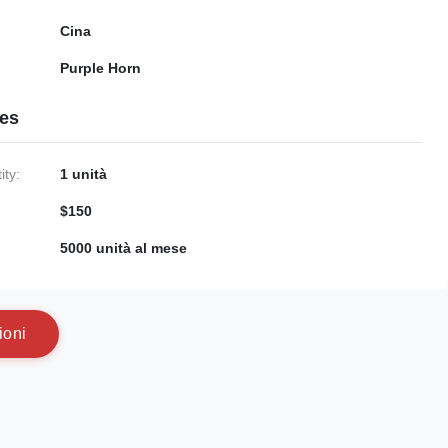
Cina
Purple Horn
ies
ty:
1 unità
$150
5000 unità al mese
i
o
n
i