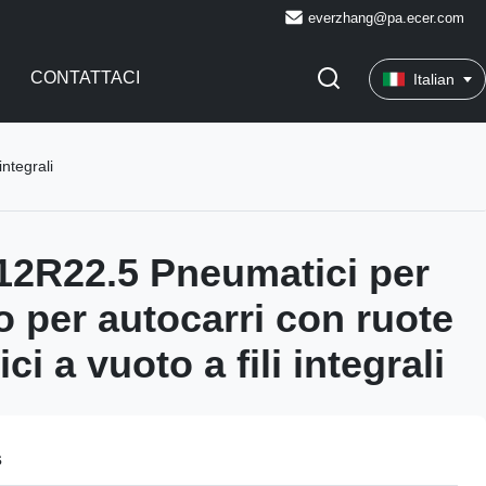
everzhang@pa.ecer.com
CONTATTACI
Italian
ntegrali
12R22.5 Pneumatici per
o per autocarri con ruote
i a vuoto a fili integrali
s